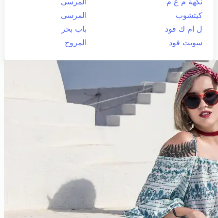
نكهة م ع م
المرسى
كيتشوب
المرسى
ل ام ك فود
باب بحر
سويت فود
المروج