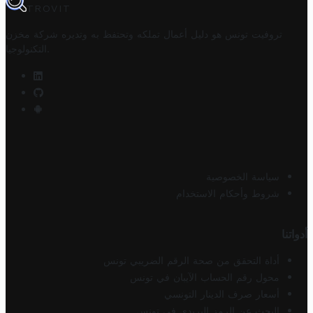
TROVIT
تروفيت تونس هو دليل أعمال تملكه وتحتفظ به وتديره
شركة مخزن
.
التكنولوجيا
سياسة الخصوصية
شروط وأحكام الاستخدام
أدواتنا
أداة التحقق من صحة الرقم الضريبي تونس
محول رقم الحساب الآيبان في تونس
أسعار صرف الدينار التونسي
البحث عن الرمز البريدي في تونس