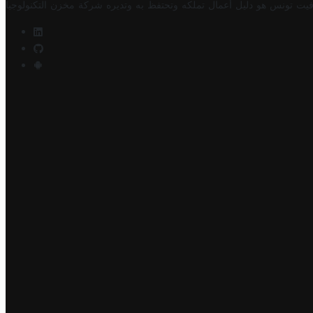
فيت تونس هو دليل أعمال تملكه وتحتفظ به وتديره
شركة مخزن التكنولوجيا