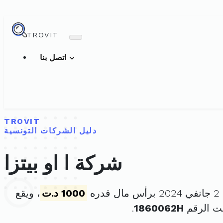
TROVIT
اتصل بنا
TROVIT
دليل الشركات التونسية
شركة ا او بيتزا
ره
1000 د.ت
، ويقع
ت الرقم
1860062H
.