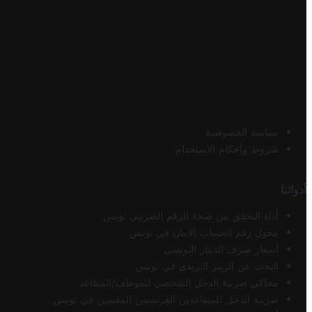
سياسة الخصوصية
شروط وأحكام الاستخدام
أدواتنا
أداة التحقق من صحة الرقم الضريبي تونس
محول رقم الحساب الآيبان في تونس
أسعار صرف الدينار التونسي
البحث عن الرمز البريدي في تونس
محاكي ضريبة الدخل الشخصي للموظف/المتقاعد
ضريبة الدخل للمتقاعدين الفرنسيين المقيمين في تونس