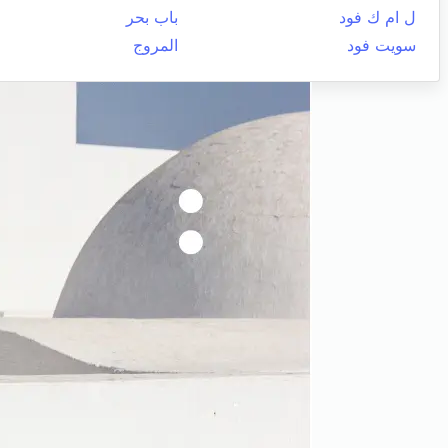
ل ام ك فود
باب بحر
سويت فود
المروج