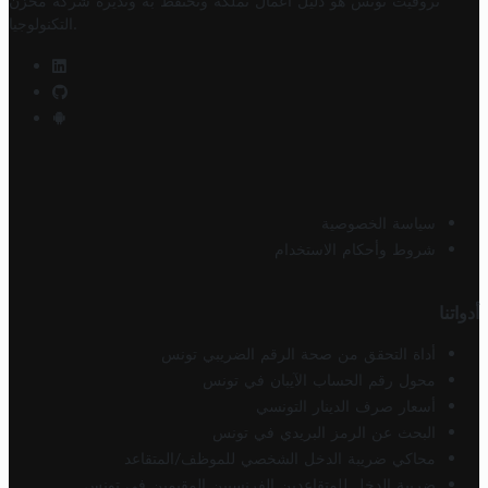
تروفيت تونس هو دليل أعمال تملكه وتحتفظ به وتديره
شركة مخزن
.
التكنولوجيا
سياسة الخصوصية
شروط وأحكام الاستخدام
أدواتنا
أداة التحقق من صحة الرقم الضريبي تونس
محول رقم الحساب الآيبان في تونس
أسعار صرف الدينار التونسي
البحث عن الرمز البريدي في تونس
محاكي ضريبة الدخل الشخصي للموظف/المتقاعد
ضريبة الدخل للمتقاعدين الفرنسيين المقيمين في تونس