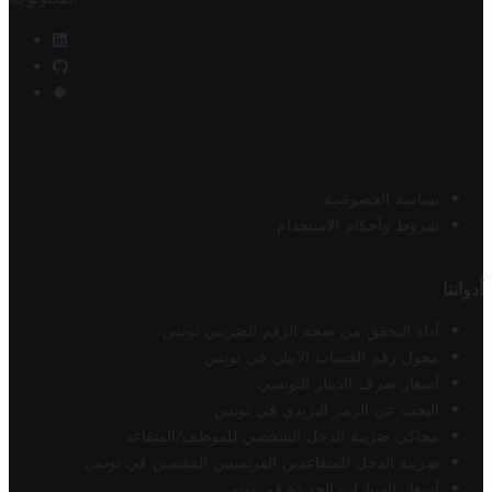
سياسة الخصوصية
شروط وأحكام الاستخدام
أدواتنا
أداة التحقق من صحة الرقم الضريبي تونس
محول رقم الحساب الآيبان في تونس
أسعار صرف الدينار التونسي
البحث عن الرمز البريدي في تونس
محاكي ضريبة الدخل الشخصي للموظف/المتقاعد
ضريبة الدخل للمتقاعدين الفرنسيين المقيمين في تونس
أسعار السيارات الجديدة في تونس