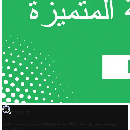
TROVIT
تروفيت تونس هو دليل أعمال تملكه وتحتفظ به وتديره
شركة مخزن
.
التكنولوجيا