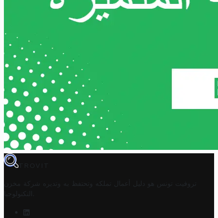
TROVIT
تروفيت تونس هو دليل أعمال تملكه وتحتفظ به وتديره
شركة مخزن
.
التكنولوجيا