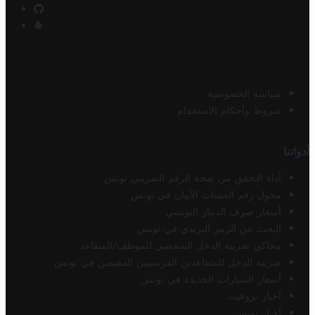
سياسة الخصوصية
شروط وأحكام الاستخدام
أدواتنا
أداة التحقق من صحة الرقم الضريبي تونس
محول رقم الحساب الآيبان في تونس
أسعار صرف الدينار التونسي
البحث عن الرمز البريدي في تونس
محاكي ضريبة الدخل الشخصي للموظف/المتقاعد
ضريبة الدخل للمتقاعدين الفرنسيين المقيمين في تونس
أسعار السيارات الجديدة في تونس
أخبار تروفيت
أخبار تونس