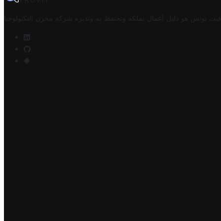
TROVIT
فيت تونس هو دليل أعمال تملكه وتحتفظ به وتديره
شركة مخزن التكنولوجيا