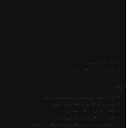
سياسة الخصوصية
شروط وأحكام الاستخدام
أدواتنا
أداة التحقق من صحة الرقم الضريبي تونس
محول رقم الحساب الآيبان في تونس
أسعار صرف الدينار التونسي
البحث عن الرمز البريدي في تونس
محاكي ضريبة الدخل الشخصي للموظف/المتقاعد