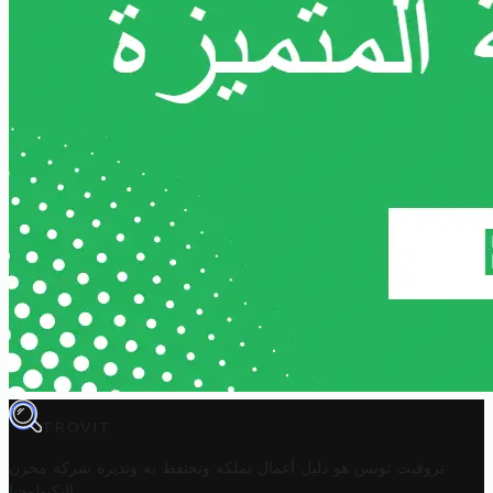
TROVIT
تروفيت تونس هو دليل أعمال تملكه وتحتفظ به وتديره
شركة مخزن
.
التكنولوجيا