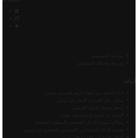
سياسة الخصوصية
شروط وأحكام الاستخدام
أدواتنا
أداة التحقق من صحة الرقم الضريبي تونس
محول رقم الحساب الآيبان في تونس
أسعار صرف الدينار التونسي
البحث عن الرمز البريدي في تونس
محاكي ضريبة الدخل الشخصي للموظف/المتقاعد
ضريبة الدخل للمتقاعدين الفرنسيين المقيمين في تونس
أسعار السيارات الجديدة في تونس