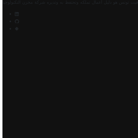
فيت تونس هو دليل أعمال تملكه وتحتفظ به وتديره
شركة مخزن التكنولوجيا