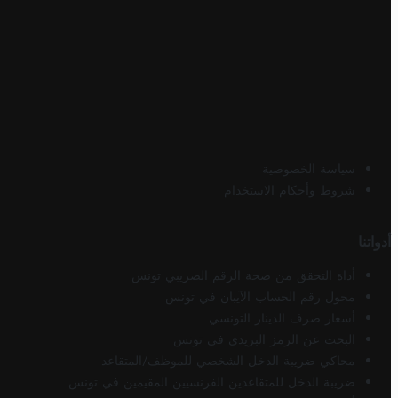
سياسة الخصوصية
شروط وأحكام الاستخدام
أدواتنا
أداة التحقق من صحة الرقم الضريبي تونس
محول رقم الحساب الآيبان في تونس
أسعار صرف الدينار التونسي
البحث عن الرمز البريدي في تونس
محاكي ضريبة الدخل الشخصي للموظف/المتقاعد
ضريبة الدخل للمتقاعدين الفرنسيين المقيمين في تونس