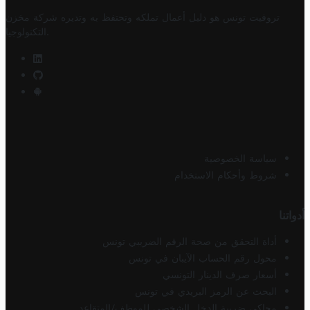
تروفيت تونس هو دليل أعمال تملكه وتحتفظ به وتديره
شركة مخزن
.
التكنولوجيا
سياسة الخصوصية
شروط وأحكام الاستخدام
أدواتنا
أداة التحقق من صحة الرقم الضريبي تونس
محول رقم الحساب الآيبان في تونس
أسعار صرف الدينار التونسي
البحث عن الرمز البريدي في تونس
محاكي ضريبة الدخل الشخصي للموظف/المتقاعد