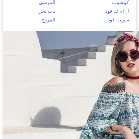
كيتشوب
المرسى
ل ام ك فود
باب بحر
سويت فود
المروج