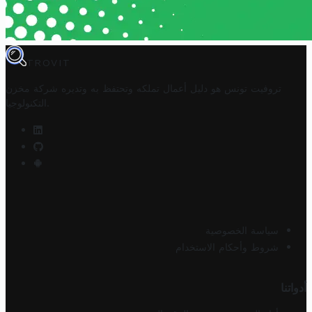
TROVIT
تروفيت تونس هو دليل أعمال تملكه وتحتفظ به وتديره
شركة مخزن
.
التكنولوجيا
سياسة الخصوصية
شروط وأحكام الاستخدام
أدواتنا