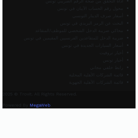
أداة التحقق من صحة الرقم الضريبي تونس
محول رقم الحساب الآيبان في تونس
أسعار صرف الدينار التونسي
البحث عن الرمز البريدي في تونس
محاكي ضريبة الدخل الشخصي للموظف/المتقاعد
ضريبة الدخل للمتقاعدين الفرنسيين المقيمين في تونس
أسعار السيارات الجديدة في تونس
أخبار تروفيت
أخبار تونس
رابط خلفي مجاني
قائمة الشركات الأهلية المحلية
قائمة الشركات الأهلية الجهوية
2025 © Trovit. All Rights Reserved.
Powered By
MegaWeb
.