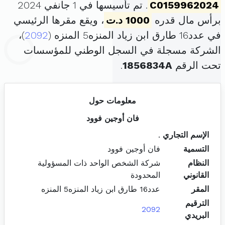
C0159962024
. تم تأسيسها في 1 جانفي 2024
برأس مال قدره
1000 د.ت
، ويقع مقرها الرئيسي
في عدد16 طارق ابن زياد المنزه5 المنزه (
2092
)،
الشركة مسجلة في السجل الوطني للمؤسسات
تحت الرقم
1856834A
.
معلومات حول
فان أوجين فوود
الإسم التجاري
.
التسمية
فان أوجين فوود
النظام
شركة الشخص الواحد ذات المسؤولية
القانوني
المحدودة
المقر
عدد16 طارق ابن زياد المنزه5 المنزه
الترقيم
2092
البريدي