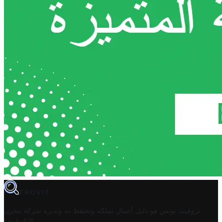
TROVIT
تروفيت تونس هو دليل أعمال تملكه وتحتفظ به وتديره
شركة مخزن
.
التكنولوجيا