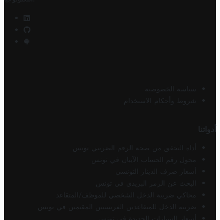
سياسة الخصوصية
شروط وأحكام الاستخدام
أدواتنا
أداة التحقق من صحة الرقم الضريبي تونس
محول رقم الحساب الآيبان في تونس
أسعار صرف الدينار التونسي
البحث عن الرمز البريدي في تونس
محاكي ضريبة الدخل الشخصي للموظف/المتقاعد
ضريبة الدخل للمتقاعدين الفرنسيين المقيمين في تونس
أسعار السيارات الجديدة في تونس