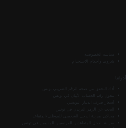
سياسة الخصوصية
شروط وأحكام الاستخدام
أدواتنا
أداة التحقق من صحة الرقم الضريبي تونس
محول رقم الحساب الآيبان في تونس
أسعار صرف الدينار التونسي
البحث عن الرمز البريدي في تونس
محاكي ضريبة الدخل الشخصي للموظف/المتقاعد
ضريبة الدخل للمتقاعدين الفرنسيين المقيمين في تونس