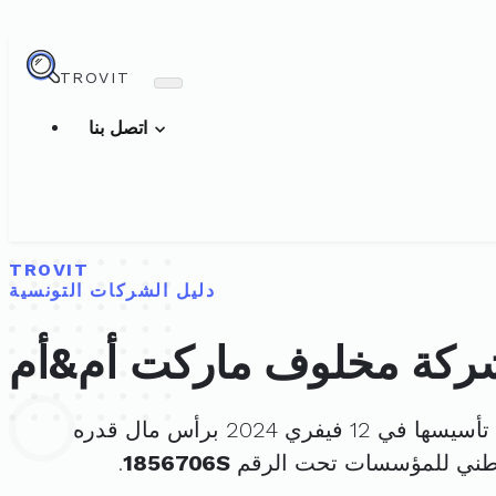
TROVIT
اتصل بنا
TROVIT
دليل الشركات التونسية
ركة مخلوف ماركت أم&أم
سها في 12 فيفري 2024 برأس مال قدره
وطني للمؤسسات تحت الرقم
1856706S
.