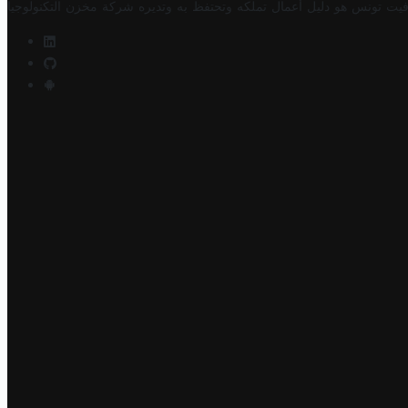
فيت تونس هو دليل أعمال تملكه وتحتفظ به وتديره
شركة مخزن التكنولوجيا