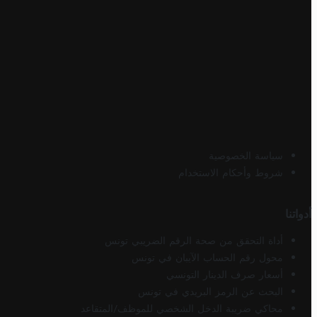
سياسة الخصوصية
شروط وأحكام الاستخدام
أدواتنا
أداة التحقق من صحة الرقم الضريبي تونس
محول رقم الحساب الآيبان في تونس
أسعار صرف الدينار التونسي
البحث عن الرمز البريدي في تونس
محاكي ضريبة الدخل الشخصي للموظف/المتقاعد