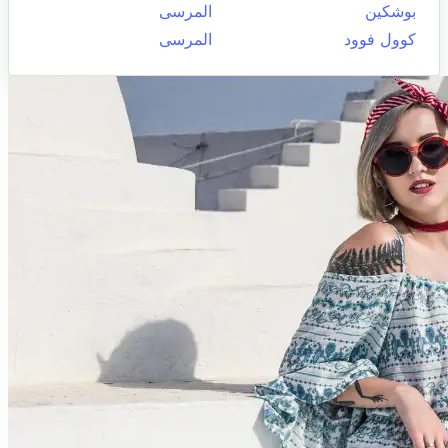
بوشكين
المرسى
كوول فوود
المرسى