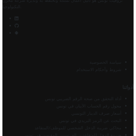
تروفيت تونس هو دليل أعمال تملكه وتحتفظ به وتديره
شركة مخزن
.
التكنولوجيا
سياسة الخصوصية
شروط وأحكام الاستخدام
أدواتنا
أداة التحقق من صحة الرقم الضريبي تونس
محول رقم الحساب الآيبان في تونس
أسعار صرف الدينار التونسي
البحث عن الرمز البريدي في تونس
محاكي ضريبة الدخل الشخصي للموظف/المتقاعد
ضريبة الدخل للمتقاعدين الفرنسيين المقيمين في تونس