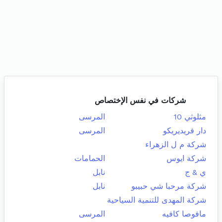
شركات في نفس الإختصاص
مثلوثي 10
المرسى
دار فريديريكو
المرسى
شركة م ل الزهراء
شركة ايوس
الحمامات
ي & ج
نابل
شركة مرحبا شي حبيبو
نابل
شركة المهدى للتنمية السياحية
مافوصا كافيه
المرسى