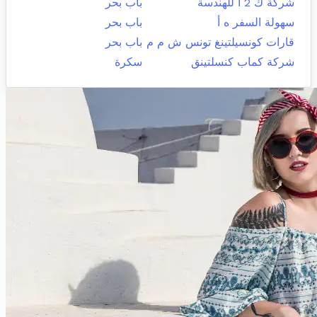
شركة ك 2 أ للهندسة
باب بحر
سهولة السفر ه أ
باب بحر
قارات كونسيلتينغ تونس ش م م
باب بحر
شركة كماب كنسلتينق
سكرة