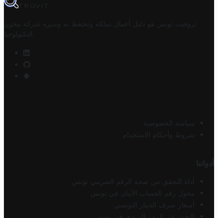
TROVIT
تروفيت تونس هو دليل أعمال تملكه وتحتفظ به وتديره
شركة مخزن
.
التكنولوجيا
سياسة الخصوصية
شروط وأحكام الاستخدام
أدواتنا
أداة التحقق من صحة الرقم الضريبي تونس
محول رقم الحساب الآيبان في تونس
أسعار صرف الدينار التونسي
البحث عن الرمز البريدي في تونس