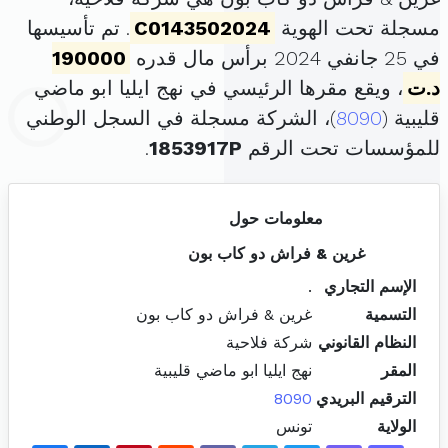
مسجلة تحت الهوية
C0143502024
. تم تأسيسها
في 25 جانفي 2024 برأس مال قدره
190000
د.ت
، ويقع مقرها الرئيسي في نهج ايليا ابو ماضي
قليبية (
8090
)، الشركة مسجلة في السجل الوطني
للمؤسسات تحت الرقم
1853917P
.
معلومات حول
غرين & فراش دو كاب بون
الإسم التجاري
.
التسمية
غرين & فراش دو كاب بون
النظام القانوني
شركة فلاحية
المقر
نهج ايليا ابو ماضي قليبية
الترقيم البريدي
8090
الولاية
تونس