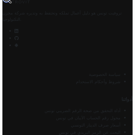
TROVIT
تروفيت تونس هو دليل أعمال تملكه وتحتفظ به وتديره
شركة مخزن
.
التكنولوجيا
سياسة الخصوصية
شروط وأحكام الاستخدام
أدواتنا
أداة التحقق من صحة الرقم الضريبي تونس
محول رقم الحساب الآيبان في تونس
أسعار صرف الدينار التونسي
البحث عن الرمز البريدي في تونس