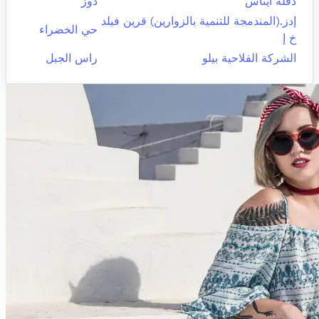
دقلة ايناس
دوز
إدز.(المندمجة للتنمية بالزوارين) قرين فيلد
حي الخضراء
خ إ
الشركة الفلاحية بيلو
راس الجبل