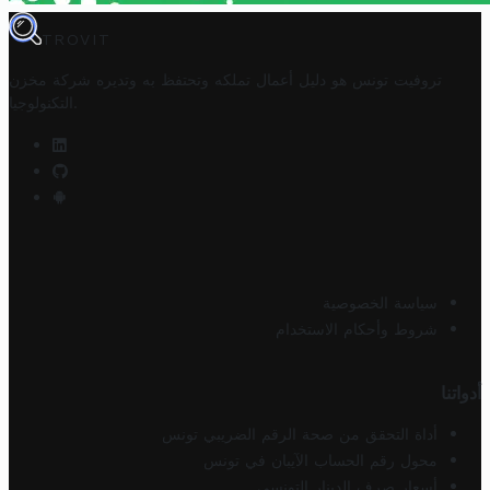
TROVIT
تروفيت تونس هو دليل أعمال تملكه وتحتفظ به وتديره
شركة مخزن
.
التكنولوجيا
سياسة الخصوصية
شروط وأحكام الاستخدام
أدواتنا
أداة التحقق من صحة الرقم الضريبي تونس
محول رقم الحساب الآيبان في تونس
أسعار صرف الدينار التونسي