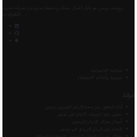
تروفيت تونس هو دليل أعمال تملكه وتحتفظ به وتديره
شركة مخزن
.
التكنولوجيا
سياسة الخصوصية
شروط وأحكام الاستخدام
أدواتنا
أداة التحقق من صحة الرقم الضريبي تونس
محول رقم الحساب الآيبان في تونس
أسعار صرف الدينار التونسي
البحث عن الرمز البريدي في تونس
محاكي ضريبة الدخل الشخصي للموظف/المتقاعد