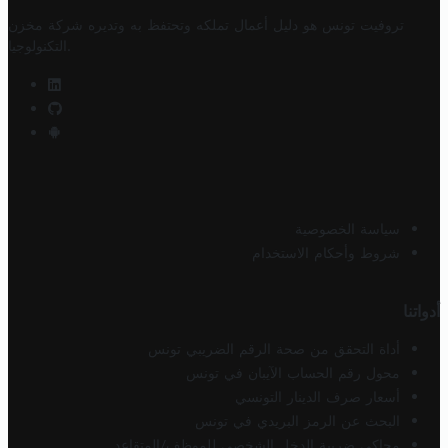
تروفيت تونس هو دليل أعمال تملكه وتحتفظ به وتديره
شركة مخزن
.
التكنولوجيا
سياسة الخصوصية
شروط وأحكام الاستخدام
أدواتنا
أداة التحقق من صحة الرقم الضريبي تونس
محول رقم الحساب الآيبان في تونس
أسعار صرف الدينار التونسي
البحث عن الرمز البريدي في تونس
محاكي ضريبة الدخل الشخصي للموظف/المتقاعد