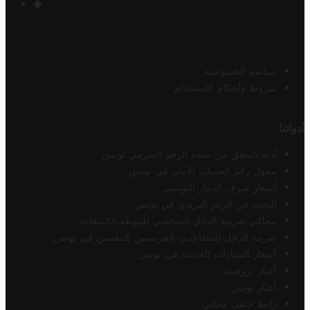
سياسة الخصوصية
شروط وأحكام الاستخدام
أدواتنا
أداة التحقق من صحة الرقم الضريبي تونس
محول رقم الحساب الآيبان في تونس
أسعار صرف الدينار التونسي
البحث عن الرمز البريدي في تونس
محاكي ضريبة الدخل الشخصي للموظف/المتقاعد
ضريبة الدخل للمتقاعدين الفرنسيين المقيمين في تونس
أسعار السيارات الجديدة في تونس
أخبار تروفيت
أخبار تونس
رابط خلفي مجاني