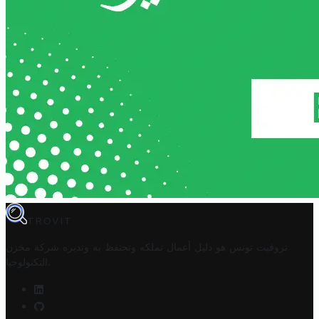
TROVIT
تروفيت تونس هو دليل أعمال تملكه وتحتفظ به وتديره
شركة مخزن
.
التكنولوجيا