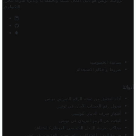
تروفيت تونس هو دليل أعمال تملكه وتحتفظ به وتديره
شركة مخزن
.
التكنولوجيا
سياسة الخصوصية
شروط وأحكام الاستخدام
أدواتنا
أداة التحقق من صحة الرقم الضريبي تونس
محول رقم الحساب الآيبان في تونس
أسعار صرف الدينار التونسي
البحث عن الرمز البريدي في تونس
محاكي ضريبة الدخل الشخصي للموظف/المتقاعد
ضريبة الدخل للمتقاعدين الفرنسيين المقيمين في تونس