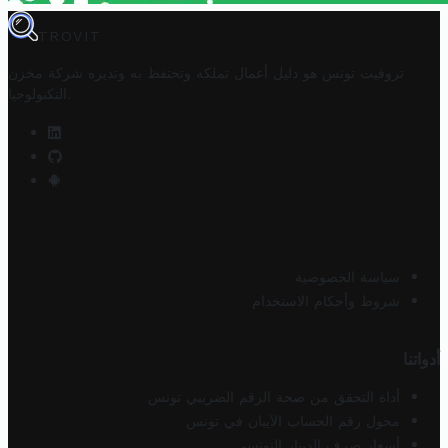
TROVIT
تروفيت تونس هو دليل أعمال تملكه وتحتفظ به وتديره
شركة مخزن
.
التكنولوجيا
سياسة الخصوصية
شروط وأحكام الاستخدام
أدواتنا
أداة التحقق من صحة الرقم الضريبي تونس
محول رقم الحساب الآيبان في تونس
أسعار صرف الدينار التونسي