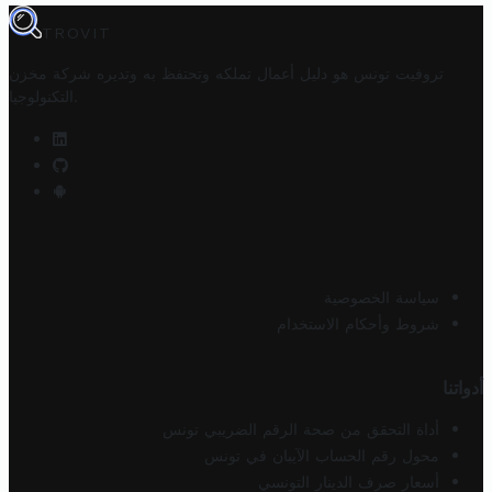
TROVIT
تروفيت تونس هو دليل أعمال تملكه وتحتفظ به وتديره
شركة مخزن
.
التكنولوجيا
سياسة الخصوصية
شروط وأحكام الاستخدام
أدواتنا
أداة التحقق من صحة الرقم الضريبي تونس
محول رقم الحساب الآيبان في تونس
أسعار صرف الدينار التونسي