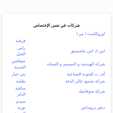
شركات في نفس الإختصاص
اوروكاست ا س ا
قرقنة
راس
اس ك اس ماشينينق
الجبل
صفاقس
شركة الهندسة و التصميم و الصيانة
المدينة
أف ت للجودة الصناعية
بني خيار
شركة تصنيع عالي الدقة
طبلبة
ساقية
شركة سوفاميك
الداير
سيدي
دبش بروساس
بوزيد