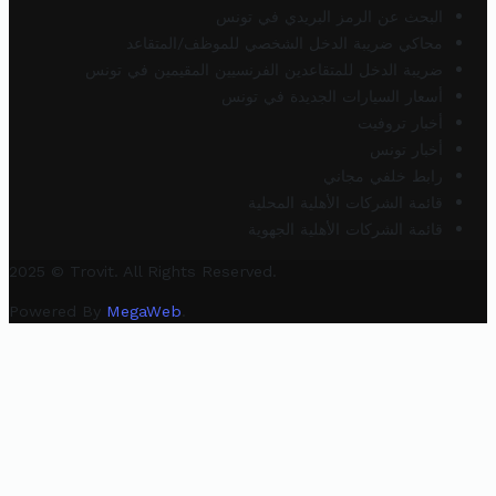
البحث عن الرمز البريدي في تونس
محاكي ضريبة الدخل الشخصي للموظف/المتقاعد
ضريبة الدخل للمتقاعدين الفرنسيين المقيمين في تونس
أسعار السيارات الجديدة في تونس
أخبار تروفيت
أخبار تونس
رابط خلفي مجاني
قائمة الشركات الأهلية المحلية
قائمة الشركات الأهلية الجهوية
2025 © Trovit. All Rights Reserved.
Powered By
MegaWeb
.