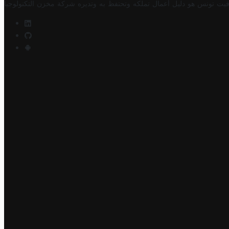
فيت تونس هو دليل أعمال تملكه وتحتفظ به وتديره
شركة مخزن التكنولوجيا