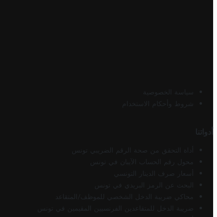
سياسة الخصوصية
شروط وأحكام الاستخدام
أدواتنا
أداة التحقق من صحة الرقم الضريبي تونس
محول رقم الحساب الآيبان في تونس
أسعار صرف الدينار التونسي
البحث عن الرمز البريدي في تونس
محاكي ضريبة الدخل الشخصي للموظف/المتقاعد
ضريبة الدخل للمتقاعدين الفرنسيين المقيمين في تونس