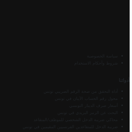
سياسة الخصوصية
شروط وأحكام الاستخدام
أدواتنا
أداة التحقق من صحة الرقم الضريبي تونس
محول رقم الحساب الآيبان في تونس
أسعار صرف الدينار التونسي
البحث عن الرمز البريدي في تونس
محاكي ضريبة الدخل الشخصي للموظف/المتقاعد
ضريبة الدخل للمتقاعدين الفرنسيين المقيمين في تونس