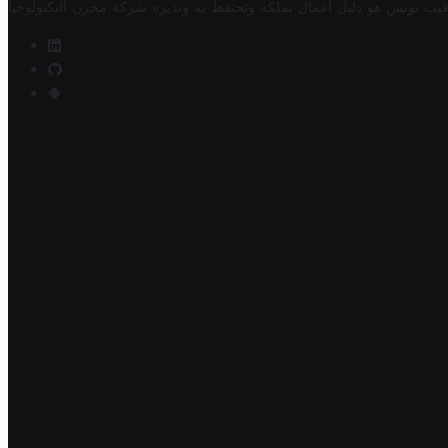
فيت تونس هو دليل أعمال تملكه وتحتفظ به وتديره
شركة مخزن التكنولوجيا