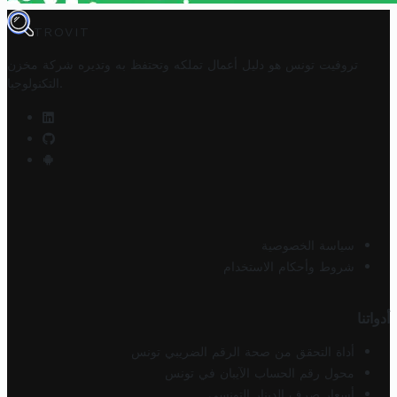
TROVIT
تروفيت تونس هو دليل أعمال تملكه وتحتفظ به وتديره
شركة مخزن
.
التكنولوجيا
سياسة الخصوصية
شروط وأحكام الاستخدام
أدواتنا
أداة التحقق من صحة الرقم الضريبي تونس
محول رقم الحساب الآيبان في تونس
أسعار صرف الدينار التونسي