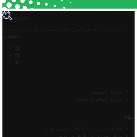
TROVIT
تروفيت تونس هو دليل أعمال تملكه وتحتفظ به وتديره
شركة مخزن
.
التكنولوجيا
سياسة الخصوصية
شروط وأحكام الاستخدام
أدواتنا
أداة التحقق من صحة الرقم الضريبي تونس
محول رقم الحساب الآيبان في تونس