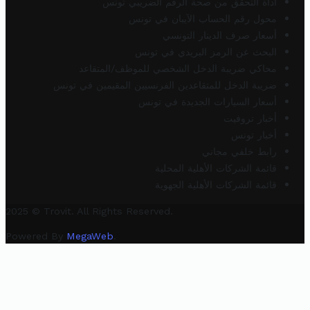
أداة التحقق من صحة الرقم الضريبي تونس
محول رقم الحساب الآيبان في تونس
أسعار صرف الدينار التونسي
البحث عن الرمز البريدي في تونس
محاكي ضريبة الدخل الشخصي للموظف/المتقاعد
ضريبة الدخل للمتقاعدين الفرنسيين المقيمين في تونس
أسعار السيارات الجديدة في تونس
أخبار تروفيت
أخبار تونس
رابط خلفي مجاني
قائمة الشركات الأهلية المحلية
قائمة الشركات الأهلية الجهوية
2025 © Trovit. All Rights Reserved.
Powered By
MegaWeb
.