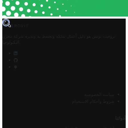
TROVIT
تروفيت تونس هو دليل أعمال تملكه وتحتفظ به وتديره
شركة مخزن
.
التكنولوجيا
سياسة الخصوصية
شروط وأحكام الاستخدام
أدواتنا