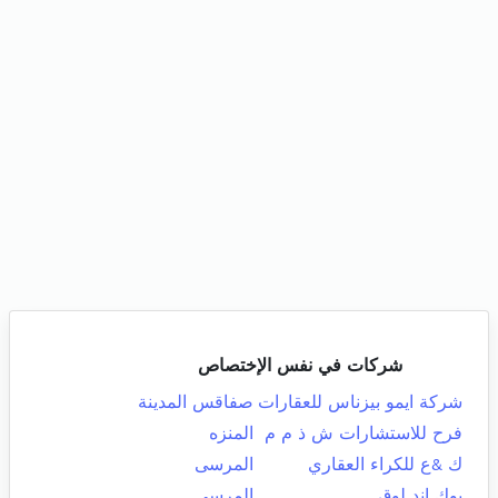
شركات في نفس الإختصاص
شركة ايمو بيزناس للعقارات
صفاقس المدينة
فرح للاستشارات ش ذ م م
المنزه
ك &ع للكراء العقاري
المرسى
بوك اند لوق
المرسى