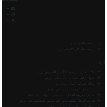
سياسة الخصوصية
شروط وأحكام الاستخدام
أدواتنا
أداة التحقق من صحة الرقم الضريبي تونس
محول رقم الحساب الآيبان في تونس
أسعار صرف الدينار التونسي
البحث عن الرمز البريدي في تونس
محاكي ضريبة الدخل الشخصي للموظف/المتقاعد
ضريبة الدخل للمتقاعدين الفرنسيين المقيمين في تونس
أسعار السيارات الجديدة في تونس