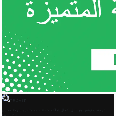
TROVIT
تروفيت تونس هو دليل أعمال تملكه وتحتفظ به وتديره
شركة مخزن
.
التكنولوجيا