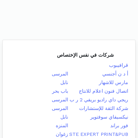
شركات في نفس الإختصاص
قرافيبوب
أ د ن أجنسي
المرسى
مارس للاشهار
نابل
اتصال فنون اعلام للانتاج
باب بحر
ريجي داي راديو بريفي 2 ر ب
المرسى
شركة الثقة للإستشارات
المرسى
نيكسيفاي سوفتوير
نابل
فور براند
المنزه
STE EXPERT PRINT&PUB
زغوان