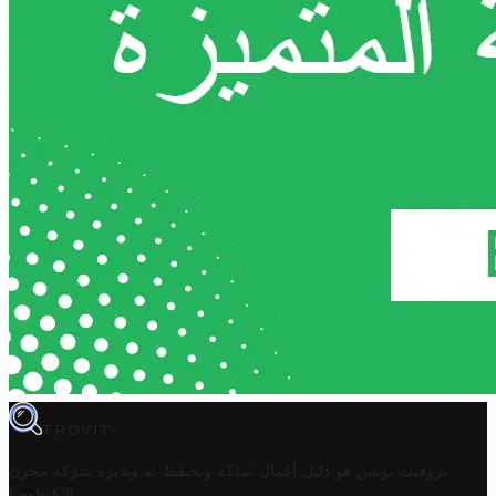
TROVIT
تروفيت تونس هو دليل أعمال تملكه وتحتفظ به وتديره
شركة مخزن
.
التكنولوجيا