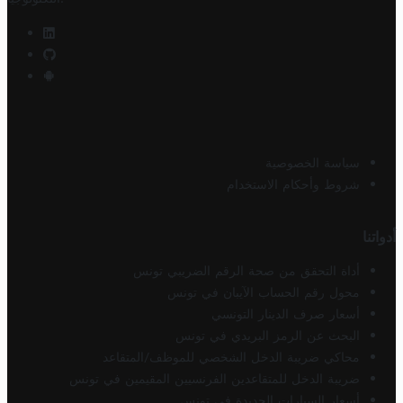
سياسة الخصوصية
شروط وأحكام الاستخدام
أدواتنا
أداة التحقق من صحة الرقم الضريبي تونس
محول رقم الحساب الآيبان في تونس
أسعار صرف الدينار التونسي
البحث عن الرمز البريدي في تونس
محاكي ضريبة الدخل الشخصي للموظف/المتقاعد
ضريبة الدخل للمتقاعدين الفرنسيين المقيمين في تونس
أسعار السيارات الجديدة في تونس