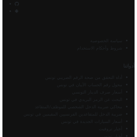
سياسة الخصوصية
شروط وأحكام الاستخدام
أدواتنا
أداة التحقق من صحة الرقم الضريبي تونس
محول رقم الحساب الآيبان في تونس
أسعار صرف الدينار التونسي
البحث عن الرمز البريدي في تونس
محاكي ضريبة الدخل الشخصي للموظف/المتقاعد
ضريبة الدخل للمتقاعدين الفرنسيين المقيمين في تونس
أسعار السيارات الجديدة في تونس
أخبار تروفيت
أخبار تونس