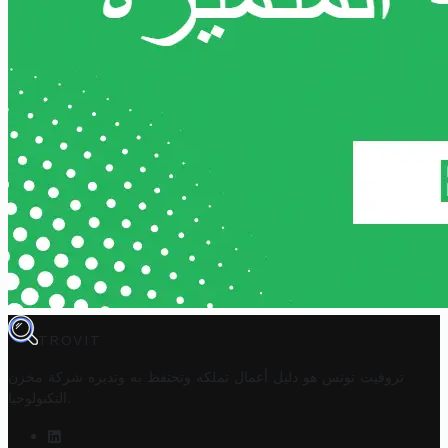
TROVIT
تروفيت تونس هو دليل أعمال تملكه وتحتفظ به وتديره
شركة مخزن
.
التكنولوجيا