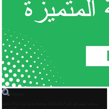
TROVIT
تروفيت تونس هو دليل أعمال تملكه وتحتفظ به وتديره
شركة مخزن
.
التكنولوجيا