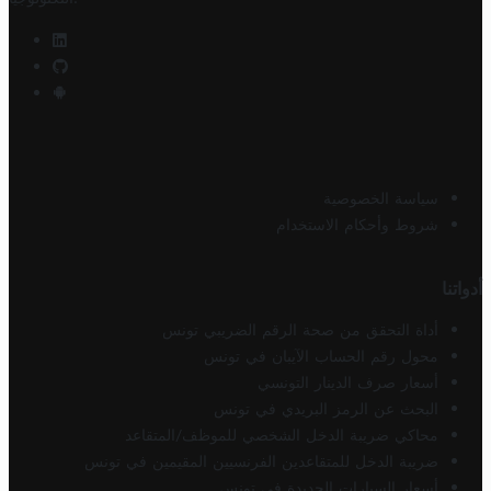
سياسة الخصوصية
شروط وأحكام الاستخدام
أدواتنا
أداة التحقق من صحة الرقم الضريبي تونس
محول رقم الحساب الآيبان في تونس
أسعار صرف الدينار التونسي
البحث عن الرمز البريدي في تونس
محاكي ضريبة الدخل الشخصي للموظف/المتقاعد
ضريبة الدخل للمتقاعدين الفرنسيين المقيمين في تونس
أسعار السيارات الجديدة في تونس