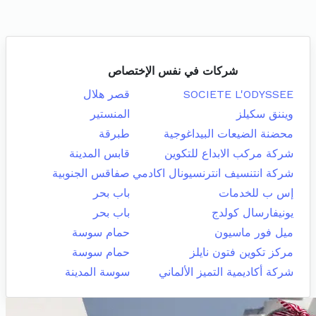
شركات في نفس الإختصاص
SOCIETE L'ODYSSEE
قصر هلال
ويننق سكيلز
المنستير
محضنة الضيعات البيداغوجية
طبرقة
شركة مركب الابداع للتكوين
قابس المدينة
شركة انتنسيف انترنسيونال اكادمي
صفاقس الجنوبية
إس ب للخدمات
باب بحر
يونيفارسال كولدج
باب بحر
ميل فور ماسيون
حمام سوسة
مركز تكوين فتون نايلز
حمام سوسة
شركة أكاديمية التميز الألماني
سوسة المدينة