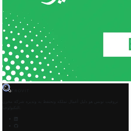
TROVIT
تروفيت تونس هو دليل أعمال تملكه وتحتفظ به وتديره
شركة مخزن
.
التكنولوجيا