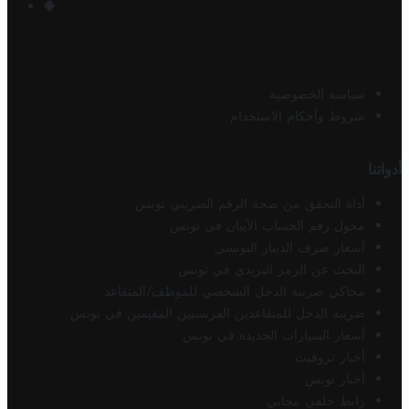
سياسة الخصوصية
شروط وأحكام الاستخدام
أدواتنا
أداة التحقق من صحة الرقم الضريبي تونس
محول رقم الحساب الآيبان في تونس
أسعار صرف الدينار التونسي
البحث عن الرمز البريدي في تونس
محاكي ضريبة الدخل الشخصي للموظف/المتقاعد
ضريبة الدخل للمتقاعدين الفرنسيين المقيمين في تونس
أسعار السيارات الجديدة في تونس
أخبار تروفيت
أخبار تونس
رابط خلفي مجاني