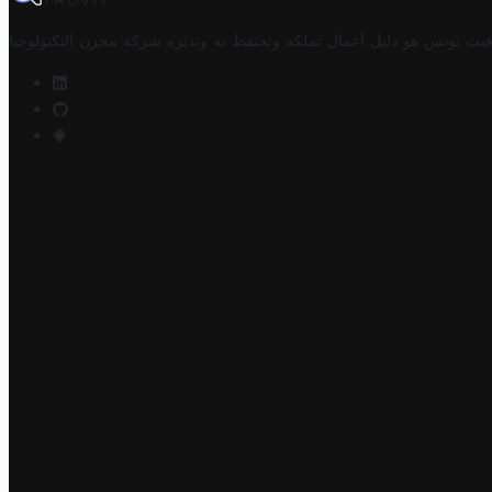
TROVIT
فيت تونس هو دليل أعمال تملكه وتحتفظ به وتديره
شركة مخزن التكنولوجيا