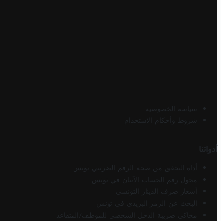
سياسة الخصوصية
شروط وأحكام الاستخدام
أدواتنا
أداة التحقق من صحة الرقم الضريبي تونس
محول رقم الحساب الآيبان في تونس
أسعار صرف الدينار التونسي
البحث عن الرمز البريدي في تونس
محاكي ضريبة الدخل الشخصي للموظف/المتقاعد