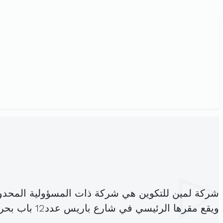
شركة لمين للتكوين هي شركة ذات المسؤولية المحدو
ويقع مقرها الرئيسي في شارع باريس عدد12 باب بحر (