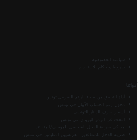
سياسة الخصوصية
شروط وأحكام الاستخدام
أدواتنا
أداة التحقق من صحة الرقم الضريبي تونس
محول رقم الحساب الآيبان في تونس
أسعار صرف الدينار التونسي
البحث عن الرمز البريدي في تونس
محاكي ضريبة الدخل الشخصي للموظف/المتقاعد
ضريبة الدخل للمتقاعدين الفرنسيين المقيمين في تونس