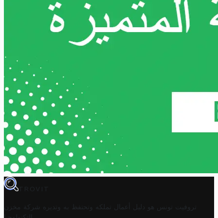
TROVIT
تروفيت تونس هو دليل أعمال تملكه وتحتفظ به وتديره
شركة مخزن
.
التكنولوجيا