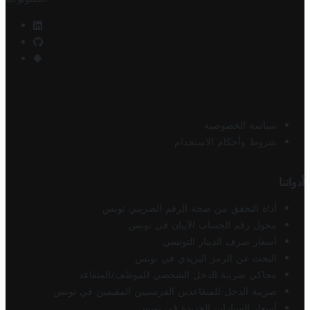
سياسة الخصوصية
شروط وأحكام الاستخدام
أدواتنا
أداة التحقق من صحة الرقم الضريبي تونس
محول رقم الحساب الآيبان في تونس
أسعار صرف الدينار التونسي
البحث عن الرمز البريدي في تونس
محاكي ضريبة الدخل الشخصي للموظف/المتقاعد
ضريبة الدخل للمتقاعدين الفرنسيين المقيمين في تونس
أسعار السيارات الجديدة في تونس