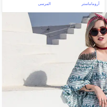
أروماماستر
المرسى