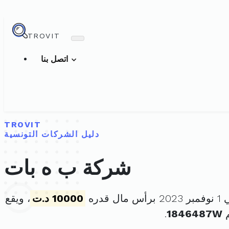
TROVIT
اتصل بنا
TROVIT
دليل الشركات التونسية
شركة ب ه بات
قدره
10000 د.ت
، ويقع
م
1846487W
.