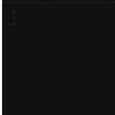
فيت تونس هو دليل أعمال تملكه وتحتفظ به وتديره
شركة مخزن التكنولوجيا