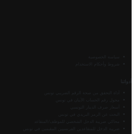
سياسة الخصوصية
شروط وأحكام الاستخدام
أدواتنا
أداة التحقق من صحة الرقم الضريبي تونس
محول رقم الحساب الآيبان في تونس
أسعار صرف الدينار التونسي
البحث عن الرمز البريدي في تونس
محاكي ضريبة الدخل الشخصي للموظف/المتقاعد
ضريبة الدخل للمتقاعدين الفرنسيين المقيمين في تونس