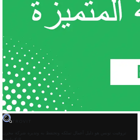
TROVIT
تروفيت تونس هو دليل أعمال تملكه وتحتفظ به وتديره
شركة مخزن
.
التكنولوجيا