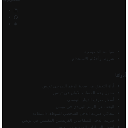
سياسة الخصوصية
شروط وأحكام الاستخدام
أدواتنا
أداة التحقق من صحة الرقم الضريبي تونس
محول رقم الحساب الآيبان في تونس
أسعار صرف الدينار التونسي
البحث عن الرمز البريدي في تونس
محاكي ضريبة الدخل الشخصي للموظف/المتقاعد
ضريبة الدخل للمتقاعدين الفرنسيين المقيمين في تونس
أسعار السيارات الجديدة في تونس