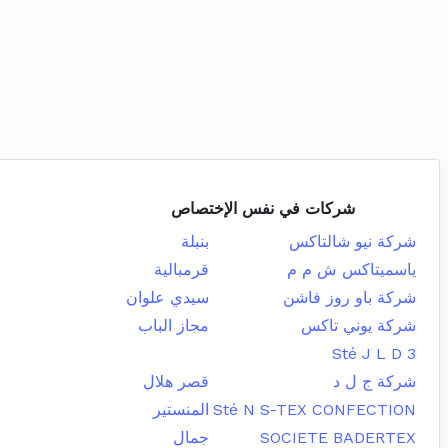
شركات في نفس الإختصاص
شركة نيو شالتاكس
بنبلة
ياسميتاكس ش م م
قرمبالية
شركة باو روز فاشن
سيدي علوان
شركة يوني تاكس
مجاز الباب
Sté J L D 3
شركة ج ل د
قصر هلال
Sté N S-TEX CONFECTION
المنستير
SOCIETE BADERTEX
جمال