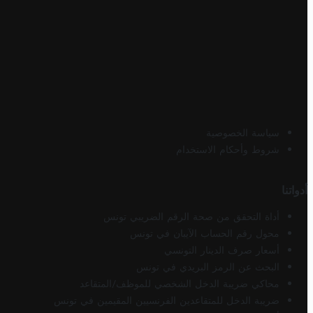
سياسة الخصوصية
شروط وأحكام الاستخدام
أدواتنا
أداة التحقق من صحة الرقم الضريبي تونس
محول رقم الحساب الآيبان في تونس
أسعار صرف الدينار التونسي
البحث عن الرمز البريدي في تونس
محاكي ضريبة الدخل الشخصي للموظف/المتقاعد
ضريبة الدخل للمتقاعدين الفرنسيين المقيمين في تونس