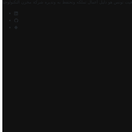
فيت تونس هو دليل أعمال تملكه وتحتفظ به وتديره
شركة مخزن التكنولوجيا