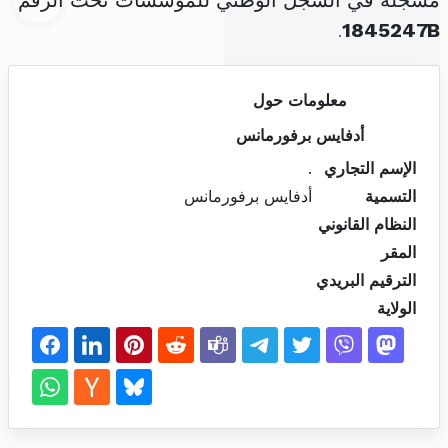
مسجلة في السجل الوطني للمؤسسات تحت الرقم
.
1845247B
معلومات حول
أدفايس برفورمانس
الإسم التجاري
.
التسمية
أدفايس برفورمانس
النظام القانوني
المقر
الترقيم البريدي
الولاية