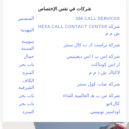
شركات في نفس الإختصاص
Sté CALL SERVICES
المنستير
شركة HEXA CALL CONTACT CENTER
المهدية
ش م م
سوسة
شركة تراست ك ت كال سنتر
المدينة
شركة اس ب ا اس ديفينيس
جمال
ار اس كونتاكت
باب بحر
لاكتاك ش ذ م م
المنزه
الكاف
شركة صاب كول سنتر
الشرقية
شركة س ب هـ العالمية للنداء
باب بحر
كال4يو
باب بحر
اوداسير تونيسي
المنزه