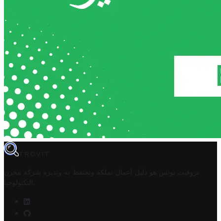
TROVIT
تروفيت تونس هو دليل أعمال تملكه وتحتفظ به وتديره
شركة مخزن
.
التكنولوجيا