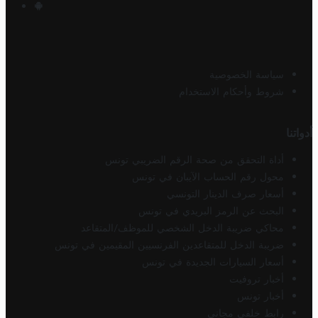
سياسة الخصوصية
شروط وأحكام الاستخدام
أدواتنا
أداة التحقق من صحة الرقم الضريبي تونس
محول رقم الحساب الآيبان في تونس
أسعار صرف الدينار التونسي
البحث عن الرمز البريدي في تونس
محاكي ضريبة الدخل الشخصي للموظف/المتقاعد
ضريبة الدخل للمتقاعدين الفرنسيين المقيمين في تونس
أسعار السيارات الجديدة في تونس
أخبار تروفيت
أخبار تونس
رابط خلفي مجاني