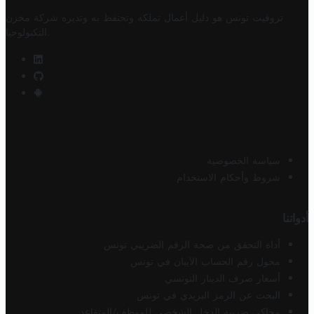
تروفيت تونس هو دليل أعمال تملكه وتحتفظ به وتديره
شركة مخزن
.
التكنولوجيا
سياسة الخصوصية
شروط وأحكام الاستخدام
أدواتنا
أداة التحقق من صحة الرقم الضريبي تونس
محول رقم الحساب الآيبان في تونس
أسعار صرف الدينار التونسي
البحث عن الرمز البريدي في تونس
محاكي ضريبة الدخل الشخصي للموظف/المتقاعد