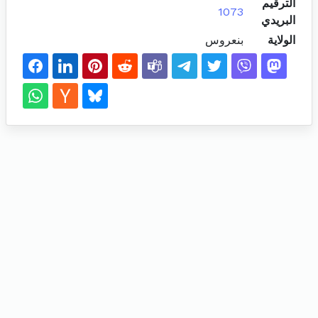
الترقيم
1073
البريدي
الولاية
بنعروس