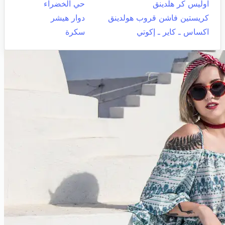
اوليس كر هلدينق
حي الخضراء
كريستين فاشن قروب هولدينق
دوار هيشر
اكساس ـ كاير ـ إكوتي
سكرة