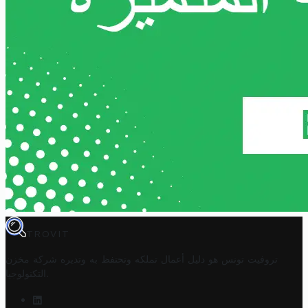
TROVIT
تروفيت تونس هو دليل أعمال تملكه وتحتفظ به وتديره
شركة مخزن
.
التكنولوجيا