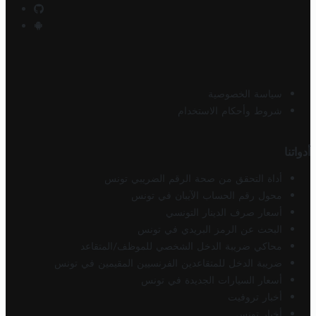
سياسة الخصوصية
شروط وأحكام الاستخدام
أدواتنا
أداة التحقق من صحة الرقم الضريبي تونس
محول رقم الحساب الآيبان في تونس
أسعار صرف الدينار التونسي
البحث عن الرمز البريدي في تونس
محاكي ضريبة الدخل الشخصي للموظف/المتقاعد
ضريبة الدخل للمتقاعدين الفرنسيين المقيمين في تونس
أسعار السيارات الجديدة في تونس
أخبار تروفيت
أخبار تونس