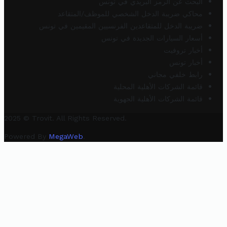
البحث عن الرمز البريدي في تونس
محاكي ضريبة الدخل الشخصي للموظف/المتقاعد
ضريبة الدخل للمتقاعدين الفرنسيين المقيمين في تونس
أسعار السيارات الجديدة في تونس
أخبار تروفيت
أخبار تونس
رابط خلفي مجاني
قائمة الشركات الأهلية المحلية
قائمة الشركات الأهلية الجهوية
2025 © Trovit. All Rights Reserved.
Powered By
MegaWeb
.