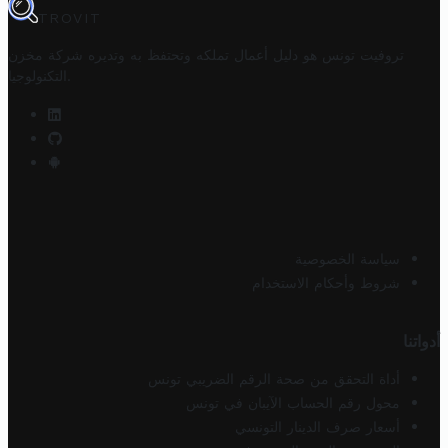
TROVIT
تروفيت تونس هو دليل أعمال تملكه وتحتفظ به وتديره
شركة مخزن
.
التكنولوجيا
سياسة الخصوصية
شروط وأحكام الاستخدام
أدواتنا
أداة التحقق من صحة الرقم الضريبي تونس
محول رقم الحساب الآيبان في تونس
أسعار صرف الدينار التونسي