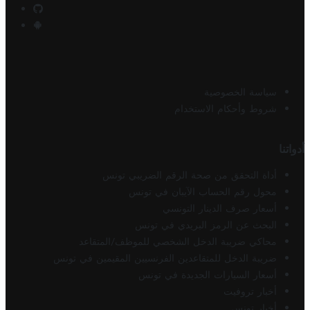
سياسة الخصوصية
شروط وأحكام الاستخدام
أدواتنا
أداة التحقق من صحة الرقم الضريبي تونس
محول رقم الحساب الآيبان في تونس
أسعار صرف الدينار التونسي
البحث عن الرمز البريدي في تونس
محاكي ضريبة الدخل الشخصي للموظف/المتقاعد
ضريبة الدخل للمتقاعدين الفرنسيين المقيمين في تونس
أسعار السيارات الجديدة في تونس
أخبار تروفيت
أخبار تونس