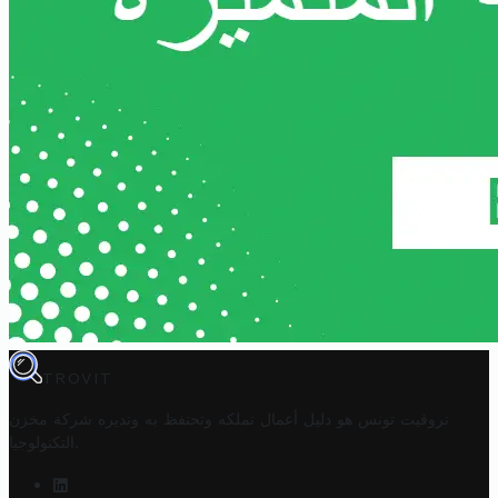
TROVIT
تروفيت تونس هو دليل أعمال تملكه وتحتفظ به وتديره
شركة مخزن
.
التكنولوجيا