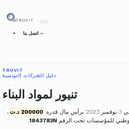
TROVIT
اتصل بنا
TROVIT
دليل الشركات التونسية
تنيور لمواد البناء
ال قدره
200000 د.ت
،
لوطني للمؤسسات تحت الرقم
1843783N
.