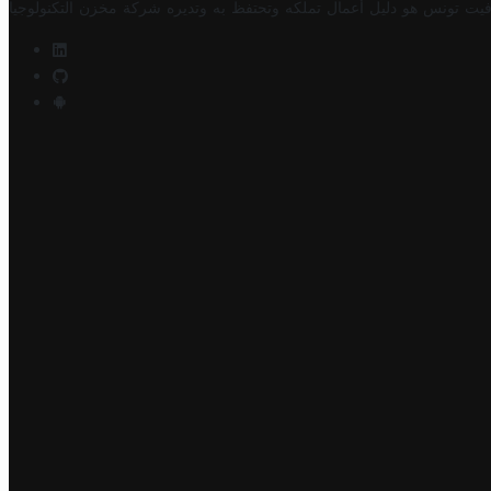
فيت تونس هو دليل أعمال تملكه وتحتفظ به وتديره
شركة مخزن التكنولوجيا