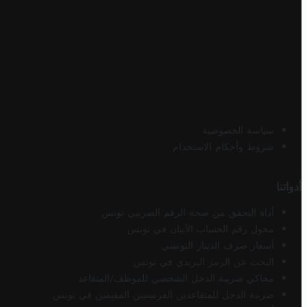
سياسة الخصوصية
شروط وأحكام الاستخدام
أدواتنا
أداة التحقق من صحة الرقم الضريبي تونس
محول رقم الحساب الآيبان في تونس
أسعار صرف الدينار التونسي
البحث عن الرمز البريدي في تونس
محاكي ضريبة الدخل الشخصي للموظف/المتقاعد
ضريبة الدخل للمتقاعدين الفرنسيين المقيمين في تونس