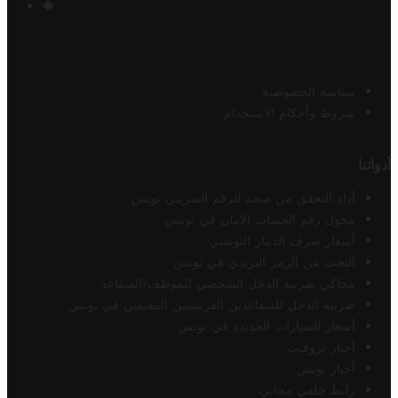
سياسة الخصوصية
شروط وأحكام الاستخدام
أدواتنا
أداة التحقق من صحة الرقم الضريبي تونس
محول رقم الحساب الآيبان في تونس
أسعار صرف الدينار التونسي
البحث عن الرمز البريدي في تونس
محاكي ضريبة الدخل الشخصي للموظف/المتقاعد
ضريبة الدخل للمتقاعدين الفرنسيين المقيمين في تونس
أسعار السيارات الجديدة في تونس
أخبار تروفيت
أخبار تونس
رابط خلفي مجاني