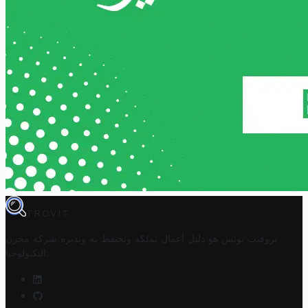
TROVIT
تروفيت تونس هو دليل أعمال تملكه وتحتفظ به وتديره
شركة مخزن
.
التكنولوجيا