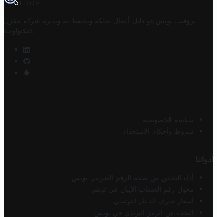
TROVIT
تروفيت تونس هو دليل أعمال تملكه وتحتفظ به وتديره
شركة مخزن
.
التكنولوجيا
سياسة الخصوصية
شروط وأحكام الاستخدام
أدواتنا
أداة التحقق من صحة الرقم الضريبي تونس
محول رقم الحساب الآيبان في تونس
أسعار صرف الدينار التونسي
البحث عن الرمز البريدي في تونس