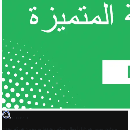
TROVIT
تروفيت تونس هو دليل أعمال تملكه وتحتفظ به وتديره
شركة مخزن