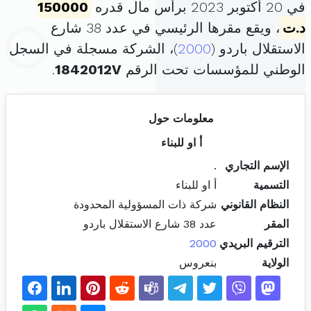
في 20 أكتوبر 2023 برأس مال قدره
150000
د.ت
، ويقع مقرها الرئيسي في عدد 38 شارع
الاستقلال باردو (
2000
)، الشركة مسجلة في السجل
الوطني للمؤسسات تحت الرقم
1842012V
.
معلومات حول
أ او للبناء
الإسم التجاري
.
التسمية
أ او للبناء
النظام القانوني
شركة ذات المسؤولية المحدودة
المقر
عدد 38 شارع الاستقلال باردو
الترقيم البريدي
2000
الولاية
بنعروس