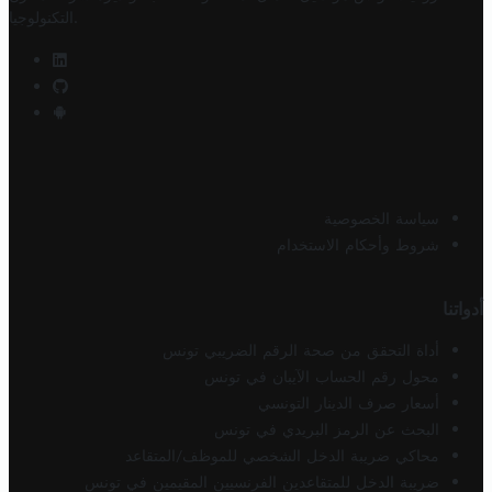
.
التكنولوجيا
سياسة الخصوصية
شروط وأحكام الاستخدام
أدواتنا
أداة التحقق من صحة الرقم الضريبي تونس
محول رقم الحساب الآيبان في تونس
أسعار صرف الدينار التونسي
البحث عن الرمز البريدي في تونس
محاكي ضريبة الدخل الشخصي للموظف/المتقاعد
ضريبة الدخل للمتقاعدين الفرنسيين المقيمين في تونس