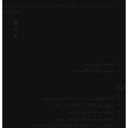
تروفيت تونس هو دليل أعمال تملكه وتحتفظ به وتديره
شركة مخزن
.
التكنولوجيا
سياسة الخصوصية
شروط وأحكام الاستخدام
أدواتنا
أداة التحقق من صحة الرقم الضريبي تونس
محول رقم الحساب الآيبان في تونس
أسعار صرف الدينار التونسي
البحث عن الرمز البريدي في تونس
محاكي ضريبة الدخل الشخصي للموظف/المتقاعد