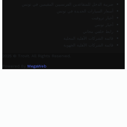
ضريبة الدخل للمتقاعدين الفرنسيين المقيمين في تونس
أسعار السيارات الجديدة في تونس
أخبار تروفيت
أخبار تونس
رابط خلفي مجاني
قائمة الشركات الأهلية المحلية
قائمة الشركات الأهلية الجهوية
2025 © Trovit. All Rights Reserved.
Powered By
MegaWeb
.