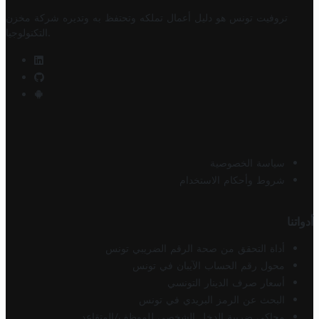
تروفيت تونس هو دليل أعمال تملكه وتحتفظ به وتديره
شركة مخزن
.
التكنولوجيا
سياسة الخصوصية
شروط وأحكام الاستخدام
أدواتنا
أداة التحقق من صحة الرقم الضريبي تونس
محول رقم الحساب الآيبان في تونس
أسعار صرف الدينار التونسي
البحث عن الرمز البريدي في تونس
محاكي ضريبة الدخل الشخصي للموظف/المتقاعد